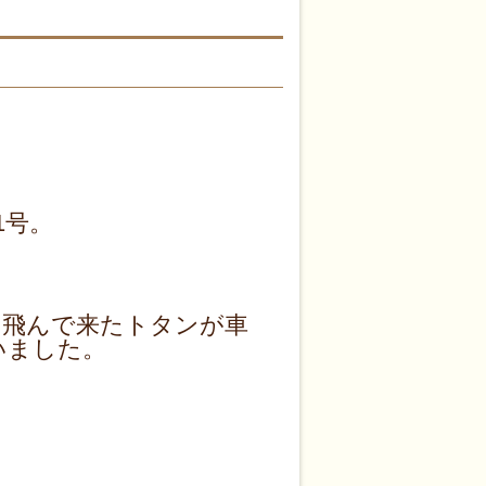
1号。
、飛んで来たトタンが車
いました。