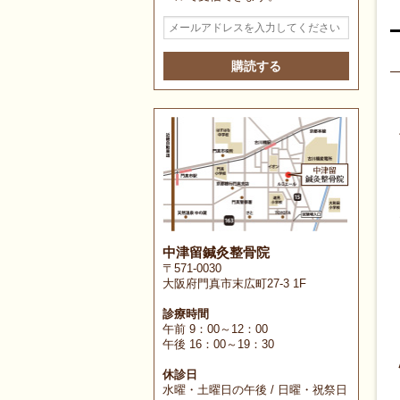
メ
ー
ル
ア
ド
レ
ス
を
入
力
し
て
く
だ
さ
中津留鍼灸整骨院
い
〒571-0030
大阪府門真市末広町27-3 1F
診療時間
午前 9：00～12：00
午後 16：00～19：30
休診日
水曜・土曜日の午後 / 日曜・祝祭日