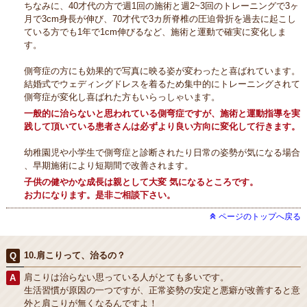
ちなみに、40才代の方で週1回の施術と週2~3回のトレーニングで3ヶ
月で3cm身長が伸び、70才代で3カ所脊椎の圧迫骨折を過去に起こし
ている方でも1年で1cm伸びるなど、施術と運動で確実に変化しま
す。
側弯症の方にも効果的で写真に映る姿が変わったと喜ばれています。
結婚式でウェディングドレスを着るため集中的にトレーニングされて
側弯症が変化し喜ばれた方もいらっしゃいます。
一般的に治らないと思われている側弯症ですが、施術と運動指導を実
践して頂いている患者さんは必ずより良い方向に変化して行きます。
幼稚園児や小学生で側弯症と診断されたり日常の姿勢が気になる場合
、早期施術により短期間で改善されます。
子供の健やかな成長は親として大変 気になるところです。
お力になります。是非ご相談下さい。
ページのトップへ戻る
10.肩こりって、治るの？
肩こりは治らない思っている人がとても多いです。
生活習慣が原因の一つですが、正常姿勢の安定と悪癖が改善すると意
外と肩こりが無くなるんですよ！