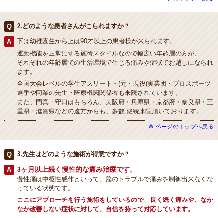
2.どのような患者さんがこられますか？
下は幼稚園生から上は90才以上の患者様が来られます。
運動機能を正常にする施術スタイルなので幅広い年齢層の方が、
それぞれの年齢層での生活環境で生じる痛みや症状でお越しになられ
ます。
全国大会レベルの学生アスリート・(元・現役)実業団・プロスポーツ
選手や同業の先生・医療機関関係者も来院されています。
また、門真・守口はもちろん、大阪府・兵庫県・京都府・奈良県・三
重県・滋賀県などの遠方からも、多数 継続来院頂いております。
ページのトップへ戻る
3.先生はどのような施術が得意ですか？
3ヶ月以上続く慢性的な痛み治療です。
慢性痛は中枢性感作といって、脳のトラブルで痛みを制御出来なくな
っている状態です。
ここにアプローチを行う施術をしているので、長く続く痛みや、なか
なか改善しない症状に対して、自信を持って対応しています。