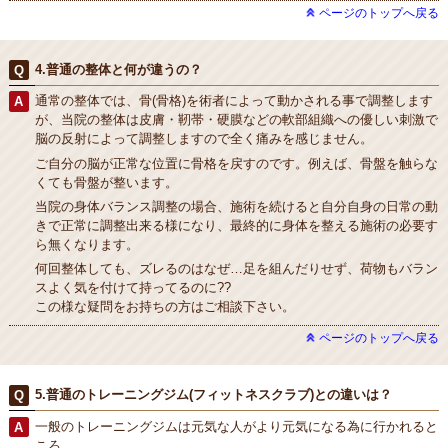
ページのトップへ戻る
4.普通の整体と何が違うの？
通常の整体では、骨(骨格)を術者によって動かされる事で調整します
が、当院の整体は皮膚・靭帯・硬膜などの軟部組織への優しい刺激で
脳の反射によって調整しますので全く痛みを感じません。
ご自分の脳が正常な位置に骨格を戻すのです。例えば、骨盤を触らな
くても骨盤が整います。
当院の身体バランス調整の場合、施術を続けると自分自身の日常の動
きで正常に調整出来る様になり、最終的に身体を整える施術の必要す
ら無くなります。
何回整体しても、ズレるのはなぜ…足を組んだりせず、荷物もバラン
スよく気を付けて持ってるのに??
この様な疑問をお持ちの方はご相談下さい。
ページのトップへ戻る
5.普通のトレーニングジム(フィットネスクラブ)との違いは？
一般のトレーニングジムは元気な人がより元気になる為に行かれると
ころ。