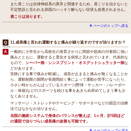
また肩こりは自律神経系の異常と関連するため、肩こりを治さないと
不定愁訴と言われる原因のハッキリ解らない症状も改善されません。
肩こりは治ります。
ページのトップへ戻る
11.成長痛と言われ運動すると痛みが繰り返すのですが治りますか？
一般的に小学生から高校生の発育ざかりに関節や筋肉の付着部に強い
痛みとともに、運動すると悪化する病気と言われています。代表的な
もので、
シーバー病・シンスプリント・オスグットシュラッター病
な
どがあります。
安静にする事で痛みが軽減し、成長が止まると痛みが無くなることか
ら、運動制限の期間が長期間続く事によって運動が苦手になったり、
小さい時からがんばっているスポーツ(野球・サッカー・バレーボー
ル・体操)などのスポーツを続ける事をあきらめ辞めてしまう事も少
なくありません。
マッサージ・ストレッチやテーピング・サポーターなどの固定の治療
法ではなかなか治りません。
当院の施術システムで身体のバランスが整えば、1ヶ月、計5回ほど
の通院で治りづらい成長痛の改善も可能です。
ページのトップへ戻る