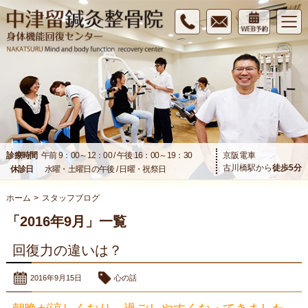
診療時間
午前 9：00～12：00 / 午後 16：00～19：30
京阪電車
古川橋駅から
徒歩
5
分
休診日
水曜・土曜日の午後 / 日曜・祝祭日
ホーム
>
スタッフブログ
「2016年9月」一覧
回復力の違いは？
2016年9月15日
心の話