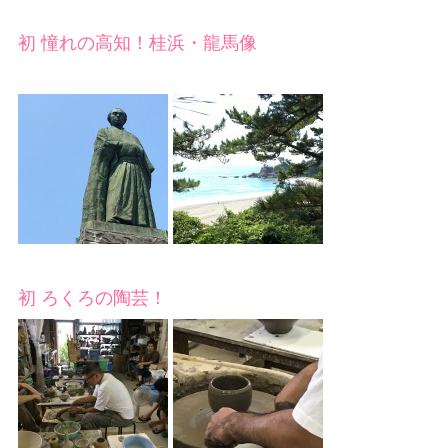
初 憧れの高知！桂浜・龍馬像
初 ろくろの陶芸！