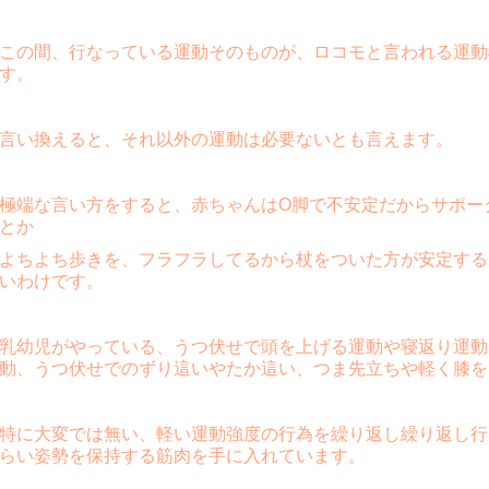
この間、行なっている運動そのものが、ロコモと言われる運動
す。
言い換えると、それ以外の運動は必要ないとも言えます。
極端な言い方をすると、赤ちゃんはO脚で不安定だからサポー
とか
よちよち歩きを、フラフラしてるから杖をついた方が安定する
いわけです。
乳幼児がやっている、うつ伏せで頭を上げる運動や寝返り運動
動、うつ伏せでのずり這いやたか這い、つま先立ちや軽く膝を
特に大変では無い、軽い運動強度の行為を繰り返し繰り返し行
らい姿勢を保持する筋肉を手に入れています。