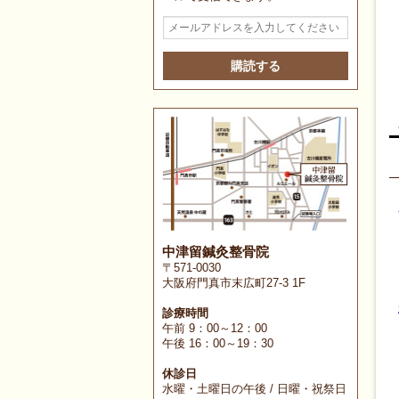
メ
ー
ル
ア
ド
レ
ス
を
入
力
し
て
く
だ
さ
中津留鍼灸整骨院
い
〒571-0030
大阪府門真市末広町27-3 1F
診療時間
午前 9：00～12：00
午後 16：00～19：30
休診日
水曜・土曜日の午後 / 日曜・祝祭日