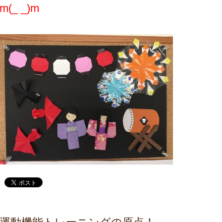
m(_ _)m