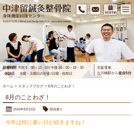
診療時間
午前 9：00～12：00 / 午後 16：00～19：30
京阪電車
古川橋駅から
徒歩
5
分
休診日
水曜・土曜日の午後 / 日曜・祝祭日
ホーム
>
スタッフブログ
>
8月のことわざ！
8月のことわざ！
2016年8月22日
院内便り
今年は特に暑い日が続きますね！