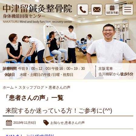
診療時間
午前 9：00～12：00 / 午後 16：00～19：30
京阪電車
古川橋駅から
徒歩
5
分
休診日
水曜・土曜日の午後 / 日曜・祝祭日
ホーム
>
スタッフブログ
>
患者さんの声
「患者さんの声」一覧
来院するか迷っている方！ご参考に(^^)
2019年11月6日
お知らせ
,
患者さんの声